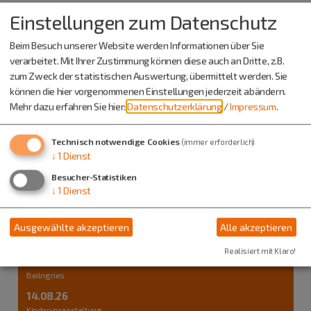
Auch an diesem Ort
Einstellungen zum Datenschutz
Beim Besuch unserer Website werden Informationen über Sie
verarbeitet. Mit Ihrer Zustimmung können diese auch an Dritte, z.B.
zum Zweck der statistischen Auswertung, übermittelt werden. Sie
können die hier vorgenommenen Einstellungen jederzeit abändern.
Mehr dazu erfahren Sie hier:
Datenschutzerklärung
/
Impressum
.
Technisch notwendige Cookies
(immer erforderlich)
↓
1
Dienst
Besucher-Statistiken
↓
1
Dienst
Ausgewählte akzeptieren
Alle akzeptieren
Realisiert mit Klaro!
Beilngries
14.08.26
Kinderveranstaltung