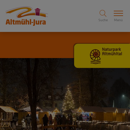
Suche
Menü