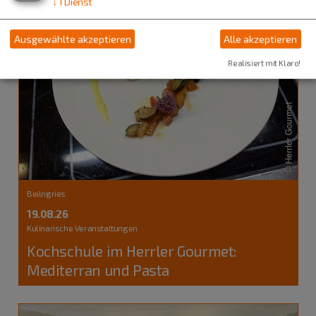
↓
1
Dienst
Ausgewählte akzeptieren
Alle akzeptieren
Realisiert mit Klaro!
Beilngries
19.08.26
Kulinarische Veranstaltungen
Kochschule im Herrler Gourmet:
Mediterran und Pasta