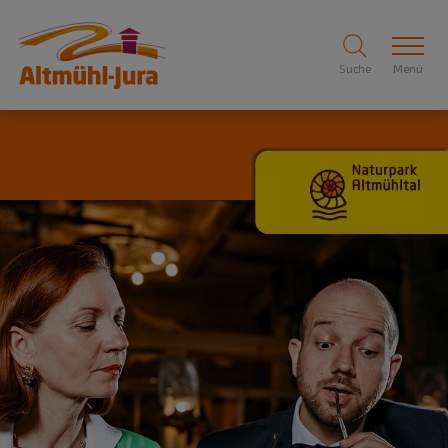
Suche
Menü