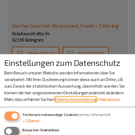
Herrler Gourmet Restaurant, Event + Catering
Bräuhausstraße 34
92339 Beilngries
08461 705420
0170 9628756
Einstellungen zum Datenschutz
Beim Besuch unserer Website werden Informationen über Sie
verarbeitet. Mit Ihrer Zustimmung können diese auch an Dritte, z.B.
zum Zweck der statistischen Auswertung, übermittelt werden. Sie
können die hier vorgenommenen Einstellungen jederzeit abändern.
Mehr dazu erfahren Sie hier:
Datenschutzerklärung
/
Impressum
.
Auch an diesem Ort
Technisch notwendige Cookies
(immer erforderlich)
↓
1
Dienst
Besucher-Statistiken