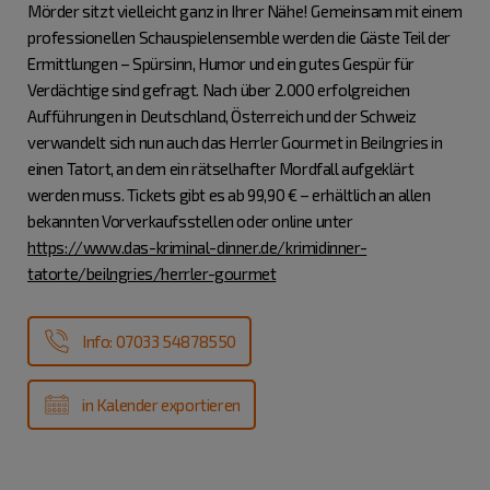
Mörder sitzt vielleicht ganz in Ihrer Nähe! Gemeinsam mit einem
professionellen Schauspielensemble werden die Gäste Teil der
Ermittlungen – Spürsinn, Humor und ein gutes Gespür für
Verdächtige sind gefragt. Nach über 2.000 erfolgreichen
Aufführungen in Deutschland, Österreich und der Schweiz
verwandelt sich nun auch das Herrler Gourmet in Beilngries in
einen Tatort, an dem ein rätselhafter Mordfall aufgeklärt
werden muss. Tickets gibt es ab 99,90 € – erhältlich an allen
bekannten Vorverkaufsstellen oder online unter
https://www.das-kriminal-dinner.de/krimidinner-
tatorte/beilngries/herrler-gourmet
Info: 07033 54878550
in Kalender exportieren