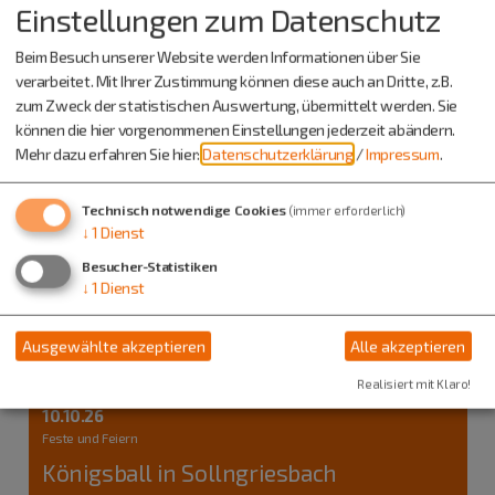
Einstellungen zum Datenschutz
Beim Besuch unserer Website werden Informationen über Sie
verarbeitet. Mit Ihrer Zustimmung können diese auch an Dritte, z.B.
zum Zweck der statistischen Auswertung, übermittelt werden. Sie
können die hier vorgenommenen Einstellungen jederzeit abändern.
Mehr dazu erfahren Sie hier:
Datenschutzerklärung
/
Impressum
.
Technisch notwendige Cookies
(immer erforderlich)
↓
1
Dienst
Besucher-Statistiken
↓
1
Dienst
Ausgewählte akzeptieren
Alle akzeptieren
Berching
Realisiert mit Klaro!
10.10.26
Feste und Feiern
Königsball in Sollngriesbach