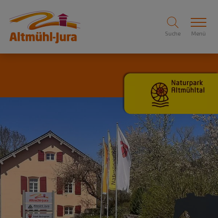
Suche
Menü