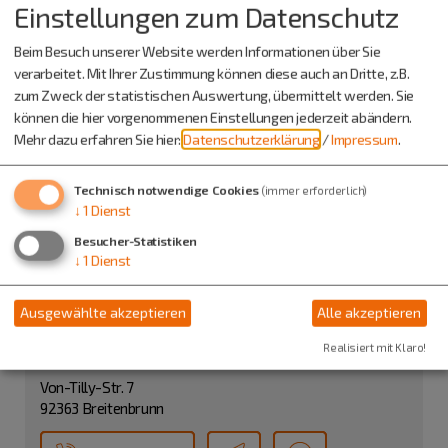
Einstellungen zum Datenschutz
Beim Besuch unserer Website werden Informationen über Sie
verarbeitet. Mit Ihrer Zustimmung können diese auch an Dritte, z.B.
zum Zweck der statistischen Auswertung, übermittelt werden. Sie
können die hier vorgenommenen Einstellungen jederzeit abändern.
Mehr dazu erfahren Sie hier:
Datenschutzerklärung
/
Impressum
.
Technisch notwendige Cookies
(immer erforderlich)
↓
1
Dienst
Besucher-Statistiken
↓
1
Dienst
Treffpunkt: Marktplatz
Ausgewählte akzeptieren
Alle akzeptieren
Veranstalter
Realisiert mit Klaro!
Markt Breitenbrunn
Von-Tilly-Str. 7
92363 Breitenbrunn