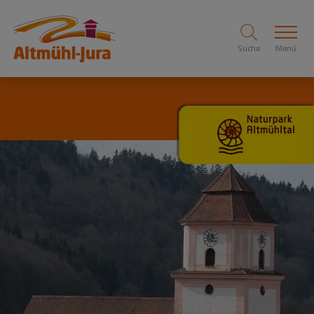
Suche
Menü