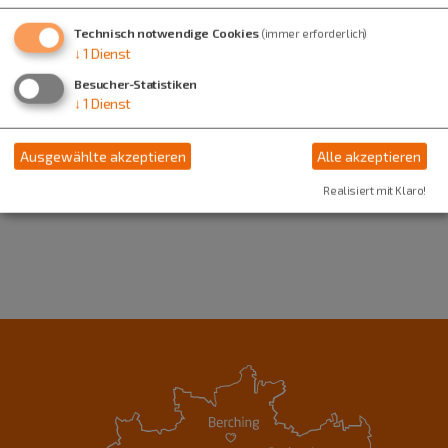
Ritter von Gluck Str. 15
Technisch notwendige Cookies
(immer erforderlich)
92334 Berching
↓
1
Dienst
08462 00000
0151 26873738
Besucher-Statistiken
↓
1
Dienst
Ausgewählte akzeptieren
Alle akzeptieren
Realisiert mit Klaro!