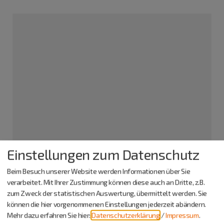
Schiffsanlegestelle
Einstellungen zum Datenschutz
92334 Berching
Beim Besuch unserer Website werden Informationen über Sie
verarbeitet. Mit Ihrer Zustimmung können diese auch an Dritte, z.B.
Veranstalter
zum Zweck der statistischen Auswertung, übermittelt werden. Sie
1.FCN Fanclub Berching e.V.
können die hier vorgenommenen Einstellungen jederzeit abändern.
Herr Tobias Krenauer
Mehr dazu erfahren Sie hier:
Datenschutzerklärung
/
Impressum
.
Erasbach