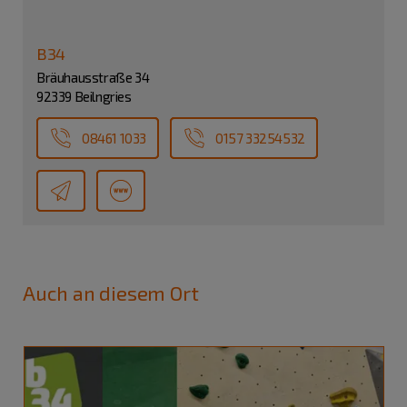
B34
Bräuhausstraße 34
92339 Beilngries
08461 1033
0157 33254532
Auch an diesem Ort