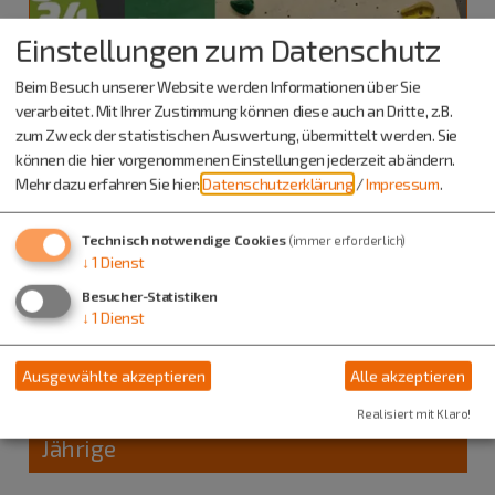
Einstellungen zum Datenschutz
Beim Besuch unserer Website werden Informationen über Sie
verarbeitet. Mit Ihrer Zustimmung können diese auch an Dritte, z.B.
zum Zweck der statistischen Auswertung, übermittelt werden. Sie
können die hier vorgenommenen Einstellungen jederzeit abändern.
Mehr dazu erfahren Sie hier:
Datenschutzerklärung
/
Impressum
.
Technisch notwendige Cookies
(immer erforderlich)
↓
1
Dienst
Besucher-Statistiken
Beilngries
↓
1
Dienst
11.08.26
Kinderveranstaltung
Ausgewählte akzeptieren
Alle akzeptieren
Ferienprogramm:
Boulderschnupperkurs Kidsclub 5-8
Realisiert mit Klaro!
Jährige