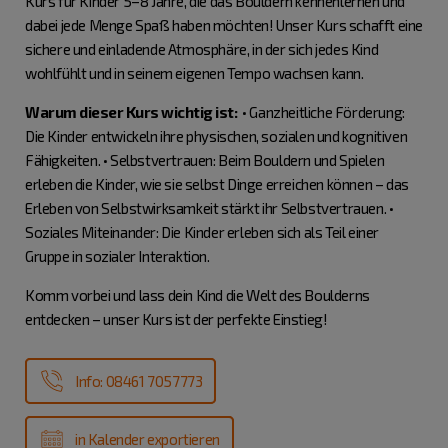
Kurs für Kinder 5–8 Jahre, die das Bouldern kennenlernen und
dabei jede Menge Spaß haben möchten! Unser Kurs schafft eine
sichere und einladende Atmosphäre, in der sich jedes Kind
wohlfühlt und in seinem eigenen Tempo wachsen kann.
Warum dieser Kurs wichtig ist:
• Ganzheitliche Förderung:
Die Kinder entwickeln ihre physischen, sozialen und kognitiven
Fähigkeiten. • Selbstvertrauen: Beim Bouldern und Spielen
erleben die Kinder, wie sie selbst Dinge erreichen können – das
Erleben von Selbstwirksamkeit stärkt ihr Selbstvertrauen. •
Soziales Miteinander: Die Kinder erleben sich als Teil einer
Gruppe in sozialer Interaktion.
Komm vorbei und lass dein Kind die Welt des Boulderns
entdecken – unser Kurs ist der perfekte Einstieg!
Info: 08461 7057773
in Kalender exportieren