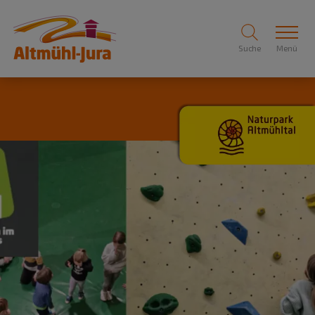
Suche
Menü