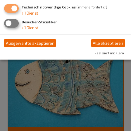
Technisch notwendige Cookies
(immer erforderlich)
↓
1
Dienst
Auch an diesem Ort
Besucher-Statistiken
↓
1
Dienst
Ausgewählte akzeptieren
Alle akzeptieren
Realisiert mit Klaro!