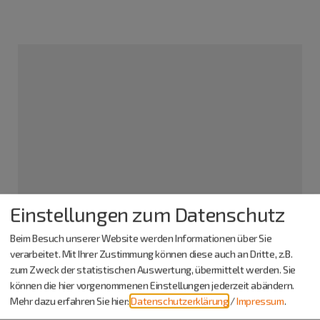
Einstellungen zum Datenschutz
KERAMIK & MEHR Gabi Maier-Marx
Beim Besuch unserer Website werden Informationen über Sie
Lange Gasse 15
verarbeitet. Mit Ihrer Zustimmung können diese auch an Dritte, z.B.
92339 Beilngries
zum Zweck der statistischen Auswertung, übermittelt werden. Sie
können die hier vorgenommenen Einstellungen jederzeit abändern.
08461 705492
Mehr dazu erfahren Sie hier:
Datenschutzerklärung
/
Impressum
.