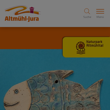
Suche
Menü