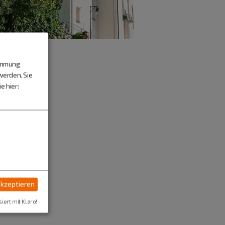
timmung
werden. Sie
e hier:
akzeptieren
siert mit Klaro!