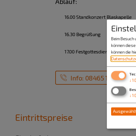
Ablauf:
16.00 Standkonzert Blaskapelle
Einste
16.30 Begrüßung
Beim Besuch u
können diese 
17.00 Festgottesdienst
können die h
Datenschutze
Tec
Info: 08465 1037
↓
1
Bes
↓
1
Ausgewählt
Eintrittspreise