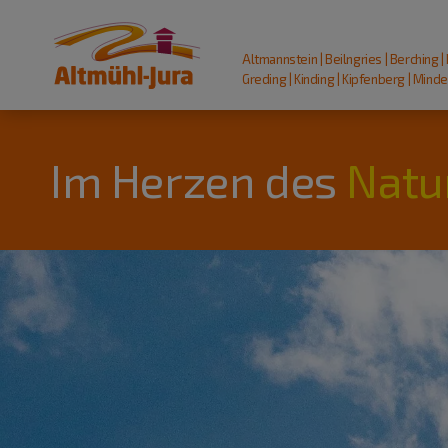
Altmannstein | Beilngries | Berching |
Greding | Kinding | Kipfenberg | Mindel
Im Herzen des
Natu