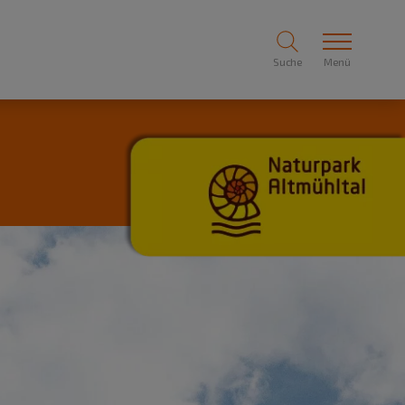
Suche
Menü