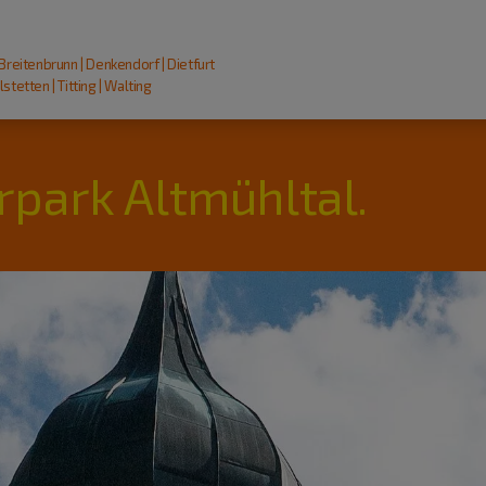
 Breitenbrunn | Denkendorf | Dietfurt
stetten | Titting | Walting
rpark Altmühltal.