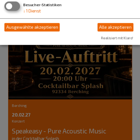
Besucher-Statistiken
↓
1
Dienst
Ausgewählte akzeptieren
Alle akzeptieren
Realisiert mit Klaro!
Berching
20.02.27
Konzert
Speakeasy - Pure Acoustic Music
in der Cocktailbar Splash