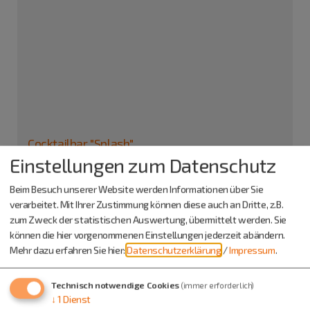
Cocktailbar "Splash"
Einstellungen zum Datenschutz
Reichenauplatz 8
92334 Berching
Beim Besuch unserer Website werden Informationen über Sie
verarbeitet. Mit Ihrer Zustimmung können diese auch an Dritte, z.B.
08462 2005616
zum Zweck der statistischen Auswertung, übermittelt werden. Sie
können die hier vorgenommenen Einstellungen jederzeit abändern.
Mehr dazu erfahren Sie hier:
Datenschutzerklärung
/
Impressum
.
Auch an diesem Ort
Technisch notwendige Cookies
(immer erforderlich)
↓
1
Dienst