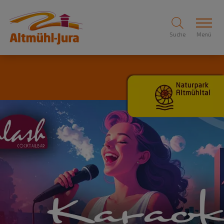
Suche
Menü