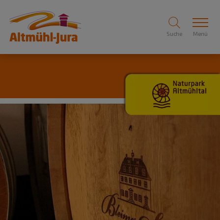
Suche
Menü