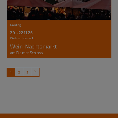
Greding
20. - 22.11.26
Weihnachtsmarkt
Wein-Nachtsmarkt
am Bleimer Schloss
1
2
3