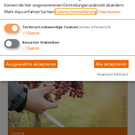
18. - 20.09.26
können die hier vorgenommenen Einstellungen jederzeit abändern.
Kulinarische Veranstaltungen
Mehr dazu erfahren Sie hier:
Datenschutzerklärung
/
Impressum
.
Federweißer Wochenende
am Bleimer Schloss
Technisch notwendige Cookies
(immer erforderlich)
↓
1
Dienst
Besucher-Statistiken
↓
1
Dienst
Ausgewählte akzeptieren
Alle akzeptieren
Realisiert mit Klaro!
Greding