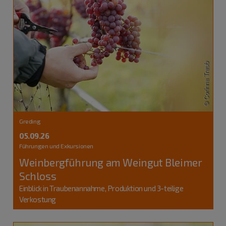
Greding
05.09.26
Führungen und Exkursionen
Weinbergführung am Weingut Bleimer
Schloss
Einblick in Traubenannahme, Produktion und 3-teilige
Verkostung