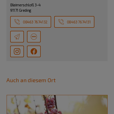
Bleimerschloß 3-4
91171 Greding
08463 7674132
08463 7674131
Auch an diesem Ort