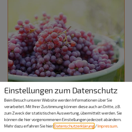
Einstellungen zum Datenschutz
Greding
18. - 20.09.26
Beim Besuch unserer Website werden Informationen über Sie
Kulinarische Veranstaltungen
verarbeitet. Mit Ihrer Zustimmung können diese auch an Dritte, z.B.
zum Zweck der statistischen Auswertung, übermittelt werden. Sie
Federweißer Wochenende
können die hier vorgenommenen Einstellungen jederzeit abändern.
am Bleimer Schloss
Mehr dazu erfahren Sie hier:
Datenschutzerklärung
/
Impressum
.