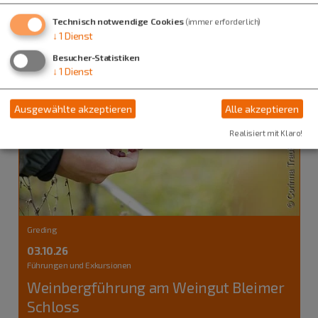
Technisch notwendige Cookies
(immer erforderlich)
↓
1
Dienst
Besucher-Statistiken
↓
1
Dienst
Ausgewählte akzeptieren
Alle akzeptieren
Realisiert mit Klaro!
Greding
03.10.26
Führungen und Exkursionen
Weinbergführung am Weingut Bleimer
Schloss