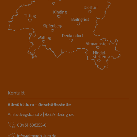
Kontakt
Altmühl-Jura – Geschäftsstelle
Am Ludwigskanal 2 | 92339 Beilngries
08461 606355-0
info@altmuehl-jura.de