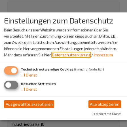
Einstellungen zum Datenschutz
Beim Besuch unserer Website werden Informationen über Sie
verarbeitet. Mit Ihrer Zustimmung können diese auch an Dritte, z.B.
zum Zweck der statistischen Auswertung, übermittelt werden. Sie
können die hier vorgenommenen Einstellungen jederzeit abändern.
Mehr dazu erfahren Sie hier:
Datenschutzerklärung
/
Impressum
.
Technisch notwendige Cookies
(immer erforderlich)
Franziskuspark
↓
1
Dienst
Dr.-Pröll-Weg
Besucher-Statistiken
92345 Dietfurt
↓
1
Dienst
Veranstalter
Ausgewählte akzeptieren
Alle akzeptieren
NaturKontakt
Realisiert mit Klaro!
Frau Marlene Gmelch-Werner
Industriestraße 10