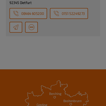
92345 Dietfurt
08464 605200
0151 52249273