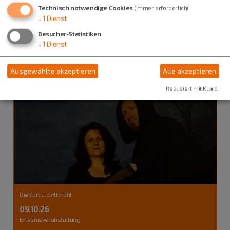
Technisch notwendige Cookies
(immer erforderlich)
bei Alcmona
↓
1
Dienst
Besucher-Statistiken
↓
1
Dienst
Ausgewählte akzeptieren
Alle akzeptieren
Realisiert mit Klaro!
Dietfurt a.d.Altmühl
09.10.26
Erlebnisveranstaltung