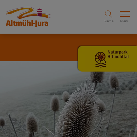
Suche
Menü