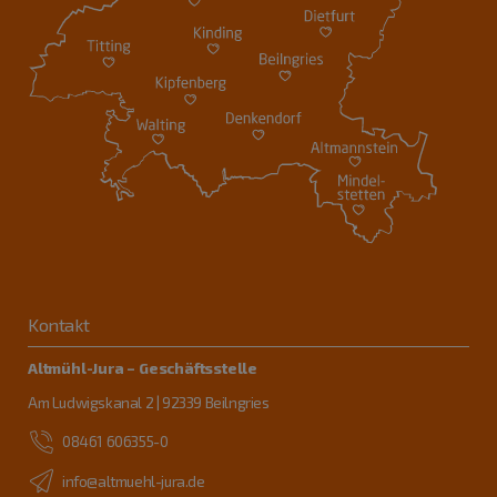
Kontakt
Altmühl-Jura – Geschäftsstelle
Am Ludwigskanal 2 | 92339 Beilngries
08461 606355-0
info@altmuehl-jura.de