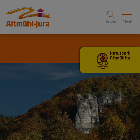
Suche
Menü