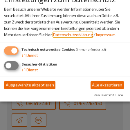
Beim Besuch unserer Website werden Informationen über Sie
verarbeitet. Mit Ihrer Zustimmung können diese auch an Dritte, z.B.
zum Zweck der statistischen Auswertung, übermittelt werden. Sie
können die hier vorgenommenen Einstellungen jederzeit abändern.
Mehr dazu erfahren Sie hier:
Datenschutzerklärung
/
Impressum
.
Technisch notwendige Cookies
(immer erforderlich)
↓
1
Dienst
Kontakt
Besucher-Statistiken
Kolpingfamilie Dietfurt
↓
1
Dienst
Herr Lukas Schöls
Blumenstraße 9
Ausgewählte akzeptieren
Alle akzeptieren
92345 Dietfurt
Realisiert mit Klaro!
08464 223611
0176 47762450