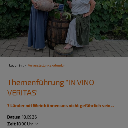
Leben in...
Veranstaltungskalender
Themenführung "IN VINO
VERITAS"
7 Länder mit Wein können uns nicht gefährlich sein ...
Datum
: 18.09.26
Zeit
:
18:00 Uhr