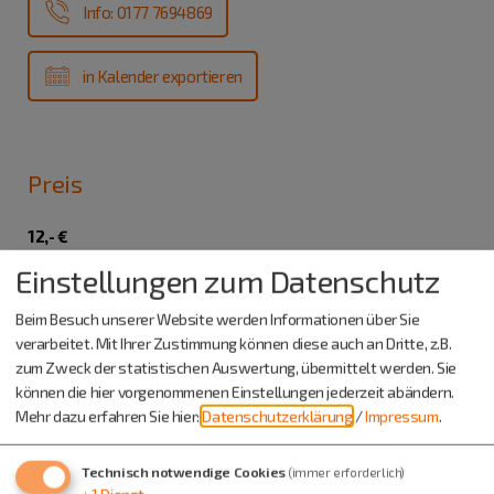
Info: 0177 7694869
in Kalender exportieren
Preis
12,- €
Einstellungen zum Datenschutz
Bezahlung vor Ort; inclusive 1 Glas alkoholfreier Winzersekt
Anmeldung ist erforderlich!
Beim Besuch unserer Website werden Informationen über Sie
Mindestteilnehmer 10 Pers.
verarbeitet. Mit Ihrer Zustimmung können diese auch an Dritte, z.B.
zum Zweck der statistischen Auswertung, übermittelt werden. Sie
können die hier vorgenommenen Einstellungen jederzeit abändern.
Mehr dazu erfahren Sie hier:
Datenschutzerklärung
/
Impressum
.
Technisch notwendige Cookies
(immer erforderlich)
↓
1
Dienst