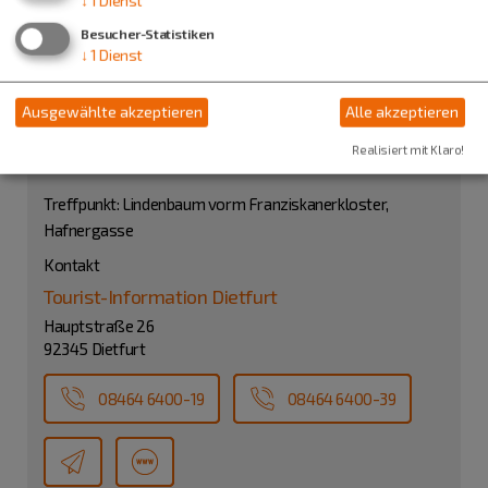
Besucher-Statistiken
↓
1
Dienst
Ausgewählte akzeptieren
Alle akzeptieren
Realisiert mit Klaro!
Treffpunkt: Lindenbaum vorm Franziskanerkloster,
Hafnergasse
Kontakt
Tourist-Information Dietfurt
Hauptstraße 26
92345 Dietfurt
08464 6400-19
08464 6400-39