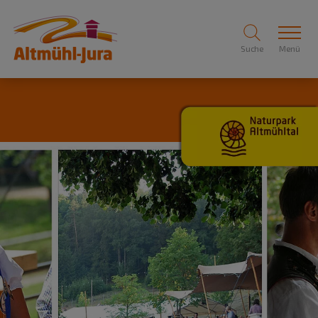
Suche
Menü