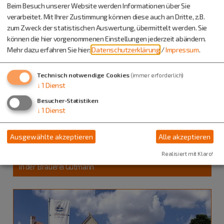
Beim Besuch unserer Website werden Informationen über Sie
verarbeitet. Mit Ihrer Zustimmung können diese auch an Dritte, z.B.
zum Zweck der statistischen Auswertung, übermittelt werden. Sie
können die hier vorgenommenen Einstellungen jederzeit abändern.
Mehr dazu erfahren Sie hier:
Datenschutzerklärung
/
Impressum
.
Technisch notwendige Cookies
(immer erforderlich)
↓
1
Dienst
Besucher-Statistiken
↓
1
Dienst
Titting
07.08.26
Ausgewählte akzeptieren
Alle akzeptieren
Führungen und Exkursionen
Brauereiführung
Realisiert mit Klaro!
in der Brauerei Gutmann