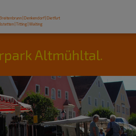
 Breitenbrunn | Denkendorf | Dietfurt
stetten | Titting | Walting
rpark Altmühltal.