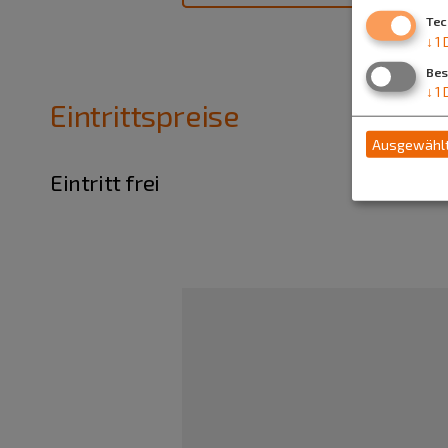
Tec
↓
1
Bes
↓
1
Eintrittspreise
Ausgewählt
Eintritt frei