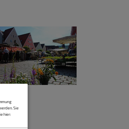
timmung
werden. Sie
e hier: