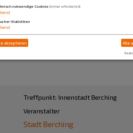
hnisch notwendige Cookies
(immer erforderlich)
Dienst
ucher-Statistiken
Dienst
e akzeptieren
Alle 
Reali
Treffpunkt: Innenstadt Berching
Veranstalter
Stadt Berching