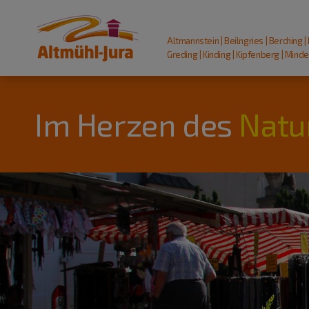
Altmannstein | Beilngries | Berching |
Greding | Kinding | Kipfenberg | Mindel
Im Herzen des
Natu