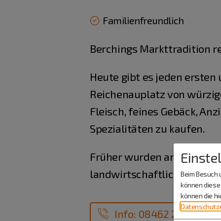
Familienfreundlich
Berchings Markttradition re
Heute gibt es jeden ersten
Reichenauplatz von würzig
Fleisch, feines Gebäck, Anz
Spezialitäten zu kaufen.
Einste
Früher wurden an den Mark
landwirtschaftlichen Erzeu
Beim Besuch u
können diese 
können die h
Datenschutze
Info: 08462 20518