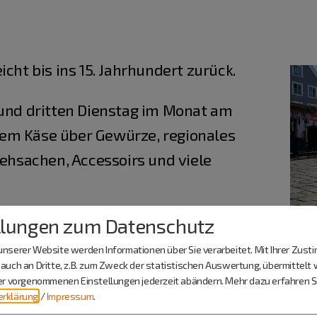
icht bis ins 15. Jahrhundert zurück.
 und dritten Dienstag im Monat am
em Käse über Gewürze, regionales
iehsachen, Accessoirs und viele
llungen zum Datenschutz
ttagen Tiere und
gnisse gehandelt.
nserer Website werden Informationen über Sie verarbeitet. Mit Ihrer Zus
auch an Dritte, z.B. zum Zweck der statistischen Auswertung, übermittelt 
ier vorgenommenen Einstellungen jederzeit abändern.
Mehr dazu erfahren Si
rklärung
/
Impressum
.
in Kalender exportieren