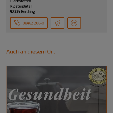
Plankstetten
Klosterplatz 1
92334 Berching
08462 206-0
Auch an diesem Ort