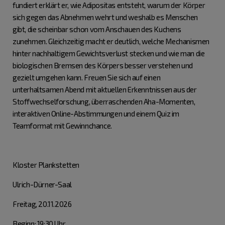
fundiert erklärt er, wie Adipositas entsteht, warum der Körper
sich gegen das Abnehmen wehrt und weshalb es Menschen
gibt, die scheinbar schon vom Anschauen des Kuchens
zunehmen. Gleichzeitig macht er deutlich, welche Mechanismen
hinter nachhaltigem Gewichtsverlust stecken und wie man die
biologischen Bremsen des Körpers besser verstehen und
gezielt umgehen kann. Freuen Sie sich auf einen
unterhaltsamen Abend mit aktuellen Erkenntnissen aus der
Stoffwechselforschung, überraschenden Aha-Momenten,
interaktiven Online-Abstimmungen und einem Quiz im
Teamformat mit Gewinnchance.
Kloster Plankstetten
Ulrich-Dürner-Saal
Freitag, 20.11.2026
Beginn: 19:30 Uhr