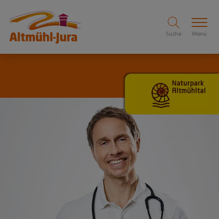
Suche
Menü