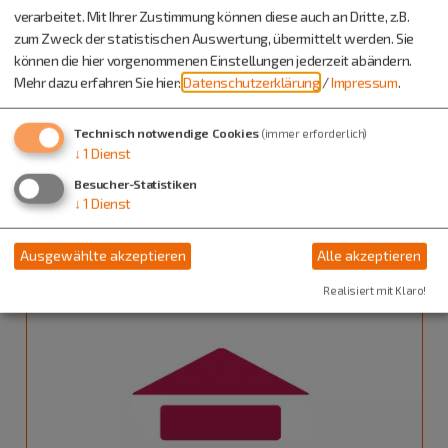
verarbeitet. Mit Ihrer Zustimmung können diese auch an Dritte, z.B.
zum Zweck der statistischen Auswertung, übermittelt werden. Sie
können die hier vorgenommenen Einstellungen jederzeit abändern.
Mehr dazu erfahren Sie hier:
Datenschutzerklärung
/
Impressum
.
Technisch notwendige Cookies
(immer erforderlich)
Berching
↓
1
Dienst
07. - 11.09.26
Besucher-Statistiken
Workshops & Seminare
↓
1
Dienst
Farbgefühl und Skizzenspiel - Urban
Sketching, Watercolor, Mixedmedia
Ausgewählte akzeptieren
Alle akzeptieren
Realisiert mit Klaro!