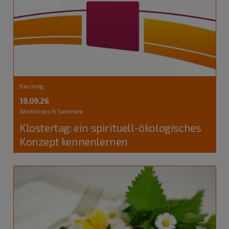
Berching
19.09.26
Workshops & Seminare
Klostertag: ein spirituell-ökologisches
Konzept kennenlernen