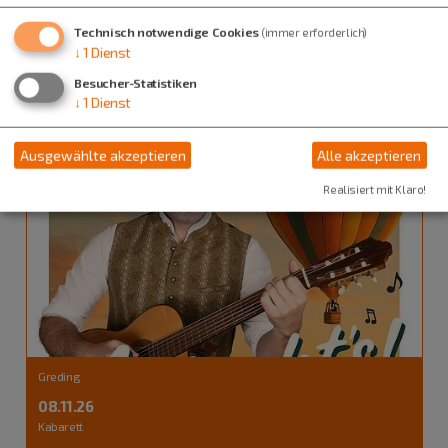
am Bleimer Schloss
Technisch notwendige Cookies
(immer erforderlich)
↓
1
Dienst
Besucher-Statistiken
↓
1
Dienst
Ausgewählte akzeptieren
Alle akzeptieren
Realisiert mit Klaro!
Greding
08.11.26
Kabarett