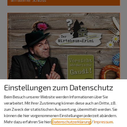
Einstellungen zum Datenschutz
Beim Besuch unserer Website werden Informationen über Sie
Greding
verarbeitet. Mit Ihrer Zustimmung können diese auch an Dritte, z.B.
zum Zweck der statistischen Auswertung, übermittelt werden. Sie
07.11.26
können die hier vorgenommenen Einstellungen jederzeit abändern.
Kabarett
Mehr dazu erfahren Sie hier:
Datenschutzerklärung
/
Impressum
.
Original Wirtshauskrimi