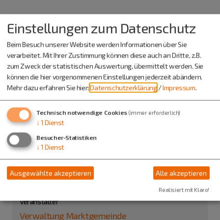
Einstellungen zum Datenschutz
Beim Besuch unserer Website werden Informationen über Sie
verarbeitet. Mit Ihrer Zustimmung können diese auch an Dritte, z.B.
zum Zweck der statistischen Auswertung, übermittelt werden. Sie
können die hier vorgenommenen Einstellungen jederzeit abändern.
Mehr dazu erfahren Sie hier:
Datenschutzerklärung
/
Impressum
.
Technisch notwendige Cookies
(immer erforderlich)
↓
1
Dienst
Besucher-Statistiken
↓
1
Dienst
Marktplatz
Marktplatz
Ausgewählte akzeptieren
Alle akzeptieren
85135 Titting
Realisiert mit Klaro!
Veranstalter
Verwaltung Marktgemeinde