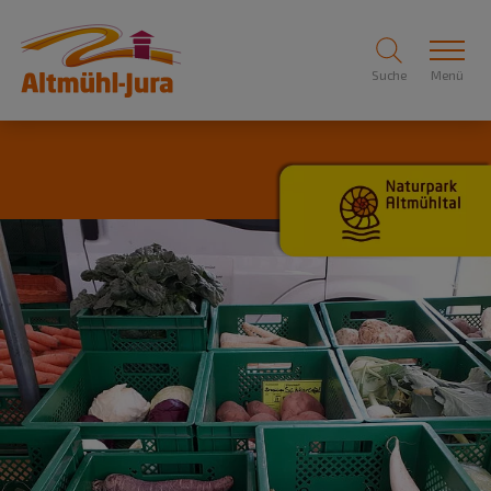
Suche
Menü