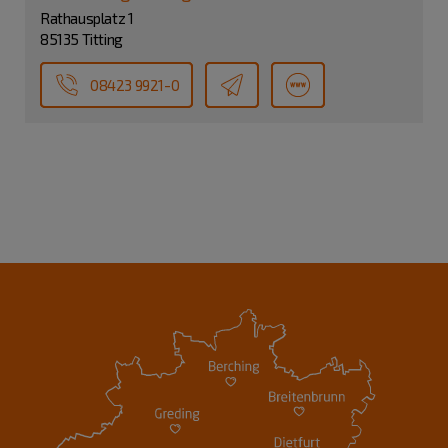
Rathausplatz 1
85135 Titting
08423 9921-0