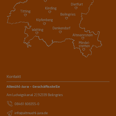
Kontakt
Altmühl-Jura – Geschäftsstelle
Am Ludwigskanal 2 | 92339 Beilngries
08461 606355-0
info@altmuehl-jura.de