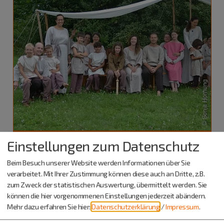
Kipfenberg
Einstellungen zum Datenschutz
15. - 16.08.26
Beim Besuch unserer Website werden Informationen über Sie
Erlebnisveranstaltung
verarbeitet. Mit Ihrer Zustimmung können diese auch an Dritte, z.B.
+++ausgebucht+++Römer auf Zeit -
zum Zweck der statistischen Auswertung, übermittelt werden. Sie
Salve Abusina in Eining
können die hier vorgenommenen Einstellungen jederzeit abändern.
Ein Lager mitten im großen Römerfest
Mehr dazu erfahren Sie hier:
Datenschutzerklärung
/
Impressum
.