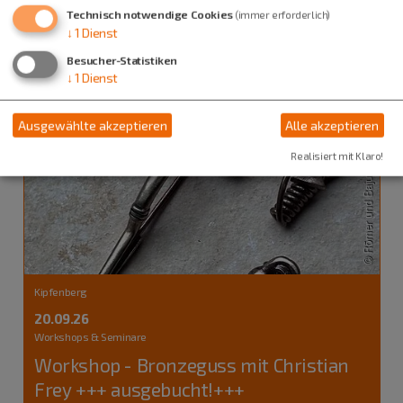
Technisch notwendige Cookies
(immer erforderlich)
↓
1
Dienst
Besucher-Statistiken
↓
1
Dienst
Ausgewählte akzeptieren
Alle akzeptieren
Realisiert mit Klaro!
Kipfenberg
20.09.26
Workshops & Seminare
Workshop - Bronzeguss mit Christian
Frey +++ ausgebucht!+++