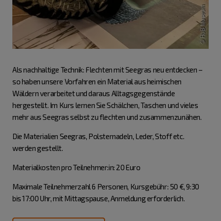
Als nachhaltige Technik: Flechten mit Seegras neu entdecken –
so haben unsere Vorfahren ein Material aus heimischen
Wäldern verarbeitet und daraus Alltagsgegenstände
hergestellt. Im Kurs lernen Sie Schälchen, Taschen und vieles
mehr aus Seegras selbst zu flechten und zusammenzunähen.
Die Materialien Seegras, Polsternadeln, Leder, Stoff etc.
werden gestellt.
Materialkosten pro Teilnehmer:in: 20 Euro
Maximale Teilnehmerzahl 6 Personen, Kursgebühr: 50 €, 9:30
bis 17:00 Uhr, mit Mittagspause, Anmeldung erforderlich.