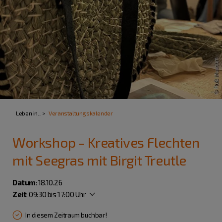
Leben in...
Veranstaltungskalender
Workshop - Kreatives Flechten
mit Seegras mit Birgit Treutle
Datum
: 18.10.26
Zeit
:
09:30 bis 17:00 Uhr
In diesem Zeitraum buchbar!