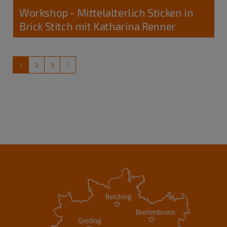
Workshop - Mittelalterlich Sticken in
Brick Stitch mit Katharina Renner
1
2
3