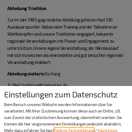
Abteilung Triathlon
Zur im Jahr 1985 gegründeten Abteilung gehören fast 100
Ausdauersportler. Neben dem Training und der Teilnahme an
Wettkämpfen sind unsere Triathleten engagiert, bekannte
regionale Veranstaltungen mit Power und Engagement zu
unterstützen. Unsere eigene Veranstaltung, der Nikolauslauf
hat sich inzwischen als eine beliebte und gut besuchte regionale
Veranstaltung etabliert.
Abteilungsleiterin
Evi Karg
E-Mail: triathlon@fcbeilngries.de
Einstellungen zum Datenschutz
Beim Besuch unserer Website werden Informationen über Sie
Abteilung Karate
verarbeitet. Mit Ihrer Zustimmung können diese auch an Dritte, z.B.
zum Zweck der statistischen Auswertung, übermittelt werden. Sie
Derzeit trainieren knapp 50 Kinder und fast 20 Jugendliche und
können die hier vorgenommenen Einstellungen jederzeit abändern.
Erwachsene im Alter von 6-52 Jahren, zweimal in der Woche die
Mehr dazu erfahren Sie hier:
Datenschutzerklärung
/
Impressum
.