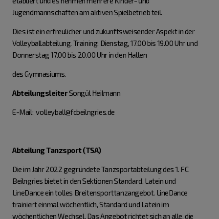
etabliert und es nehmen mehrere Kinder- und
Jugendmannschaften am aktiven Spielbetrieb teil.
Dies ist ein erfreulicher und zukunftsweisender Aspekt in der
Volleyballabteilung. Training: Dienstag, 17.00 bis 19.00 Uhr und
Donnerstag 17.00 bis 20.00 Uhr in den Hallen
des Gymnasiums.
Abteilungsleiter
Songül Heilmann
E-Mail: volleyball@fcbeilngries.de
Abteilung Tanzsport (TSA)
Die im Jahr 2022 gegründete Tanzsportabteilung des 1. FC
Beilngries bietet in den Sektionen Standard, Latein und
LineDance ein tolles Breitensporttanzangebot. LineDance
trainiert einmal wöchentlich, Standard und Latein im
wöchentlichen Wechsel. Das Angebot richtet sich an alle, die