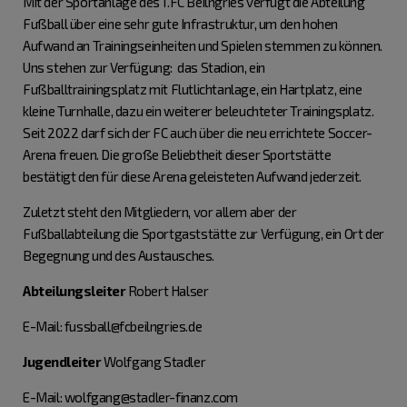
Mit der Sportanlage des 1.FC Beilngries verfügt die Abteilung
Fußball über eine sehr gute Infrastruktur, um den hohen
Aufwand an Trainingseinheiten und Spielen stemmen zu können.
Uns stehen zur Verfügung: das Stadion, ein
Fußballtrainingsplatz mit Flutlichtanlage, ein Hartplatz, eine
kleine Turnhalle, dazu ein weiterer beleuchteter Trainingsplatz.
Seit 2022 darf sich der FC auch über die neu errichtete Soccer-
Arena freuen. Die große Beliebtheit dieser Sportstätte
bestätigt den für diese Arena geleisteten Aufwand jederzeit.
Zuletzt steht den Mitgliedern, vor allem aber der
Fußballabteilung die Sportgaststätte zur Verfügung, ein Ort der
Begegnung und des Austausches.
Abteilungsleiter
Robert Halser
E-Mail: fussball@fcbeilngries.de
Jugendleiter
Wolfgang Stadler
E-Mail: wolfgang@stadler-finanz.com