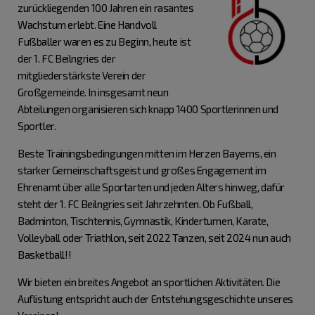
zurückliegenden 100 Jahren ein rasantes
Wachstum erlebt. Eine Handvoll
Fußballer waren es zu Beginn, heute ist
der 1. FC Beilngries der
mitgliederstärkste Verein der
Großgemeinde. In insgesamt neun
Abteilungen organisieren sich knapp 1400 Sportlerinnen und
Sportler.
Beste Trainingsbedingungen mitten im Herzen Bayerns, ein
starker Gemeinschaftsgeist und großes Engagement im
Ehrenamt über alle Sportarten und jeden Alters hinweg, dafür
steht der 1. FC Beilngries seit Jahrzehnten. Ob Fußball,
Badminton, Tischtennis, Gymnastik, Kinderturnen, Karate,
Volleyball oder Triathlon, seit 2022 Tanzen, seit 2024 nun auch
Basketball!!
Wir bieten ein breites Angebot an sportlichen Aktivitäten. Die
Auflistung entspricht auch der Entstehungsgeschichte unseres