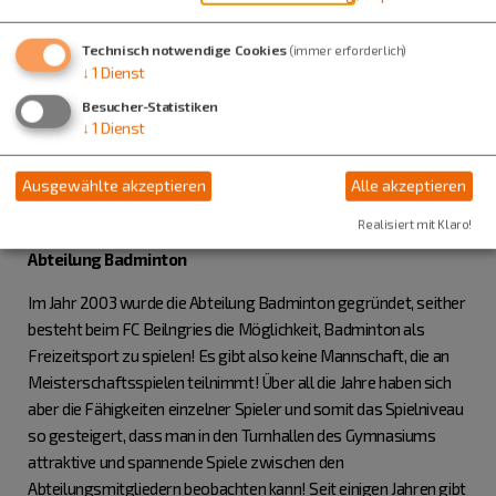
Techniken der japanischen Selbstverteidigung. Die 1990
gegründete Abteilung zeichnet sich seither durch großen
Technisch notwendige Cookies
(immer erforderlich)
Trainingseifer und Leistungsbereitschaft aus und bis heute
↓
1
Dienst
gelang insgesamt vier Mitgliedern im Verein die Meisterstufe.
Besucher-Statistiken
↓
1
Dienst
Abteilungsleiter
Jörg Bobens
E-Mail: karate@fcbeilngries.de
Ausgewählte akzeptieren
Alle akzeptieren
Realisiert mit Klaro!
Abteilung Badminton
Im Jahr 2003 wurde die Abteilung Badminton gegründet, seither
besteht beim FC Beilngries die Möglichkeit, Badminton als
Freizeitsport zu spielen! Es gibt also keine Mannschaft, die an
Meisterschaftsspielen teilnimmt! Über all die Jahre haben sich
aber die Fähigkeiten einzelner Spieler und somit das Spielniveau
so gesteigert, dass man in den Turnhallen des Gymnasiums
attraktive und spannende Spiele zwischen den
Abteilungsmitgliedern beobachten kann! Seit einigen Jahren gibt