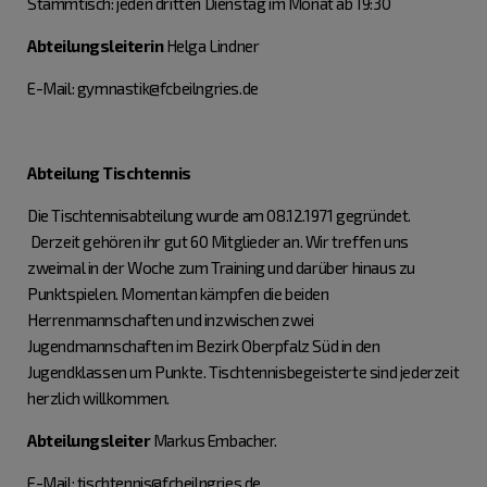
Stammtisch: jeden dritten Dienstag im Monat ab 19:30
Abteilungsleiterin
Helga Lindner
E-Mail: gymnastik@fcbeilngries.de
Abteilung Tischtennis
Die Tischtennisabteilung wurde am 08.12.1971 gegründet.
Derzeit gehören ihr gut 60 Mitglieder an. Wir treffen uns
zweimal in der Woche zum Training und darüber hinaus zu
Punktspielen. Momentan kämpfen die beiden
Herrenmannschaften und inzwischen zwei
Jugendmannschaften im Bezirk Oberpfalz Süd in den
Jugendklassen um Punkte. Tischtennisbegeisterte sind jederzeit
herzlich willkommen.
Abteilungsleiter
Markus Embacher.
E-Mail: tischtennis@fcbeilngries.de