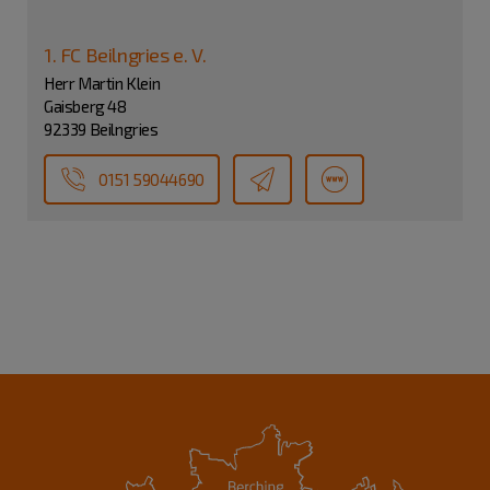
1. FC Beilngries e. V.
Herr Martin Klein
Gaisberg 48
92339 Beilngries
0151 59044690