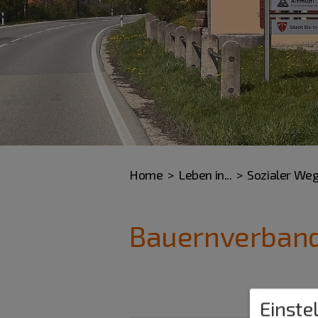
Home
Leben in...
Sozialer We
Bauernverban
Einste