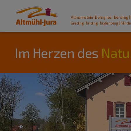
Altmannstein | Beilngries | Berching |
Greding | Kinding | Kipfenberg | Mindel
Im Herzen des
Natu