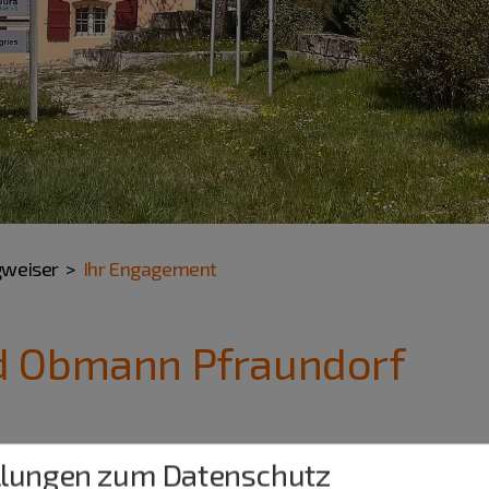
gweiser
Ihr Engagement
d Obmann Pfraundorf
llungen zum Datenschutz