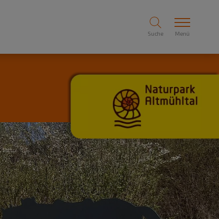
Suche
Menü