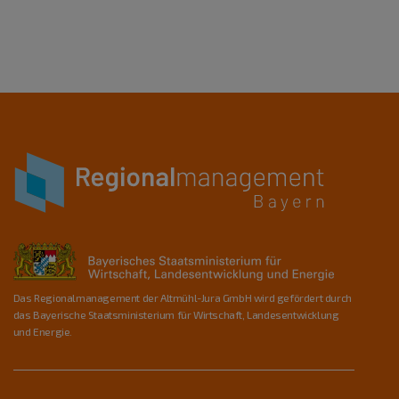
Das Regionalmanagement der Altmühl-Jura GmbH wird gefördert durch
das Bayerische Staatsministerium für Wirtschaft, Landesentwicklung
und Energie.