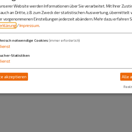
nserer Website werden Informationen über Sie verarbeitet. Mit Ihrer Zus
Bauernverband Obmann Pfraun
auch an Dritte, z.B. zum Zweck der statistischen Auswertung, übermittelt 
ier vorgenommenen Einstellungen jederzeit abändern.
Mehr dazu erfahren Si
Herr Bernhard Trost
rklärung
/
Impressum
.
Pfraundorf
Dorfstraße 4
hnisch notwendige Cookies
(immer erforderlich)
Dienst
85125 Kinding
ucher-Statistiken
Dienst
08461 7415
e akzeptieren
Alle 
Reali