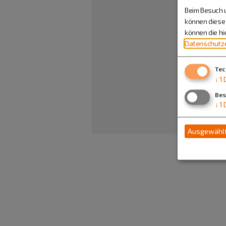
Beim Besuch u
können diese 
können die h
Datenschutze
Tec
↓
1
Bes
↓
1
Ausgewählt