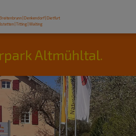
 Breitenbrunn | Denkendorf | Dietfurt
stetten | Titting | Walting
rpark Altmühltal.