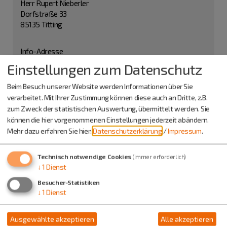
Herr Rupert Nieberler
Dorfstraße 33
85135 Titting
Info-Adresse
Einstellungen zum Datenschutz
Bergschützen Kaldorf e.V.
Herr Michael Bergér-Scheurer
Beim Besuch unserer Website werden Informationen über Sie
Harthof 3
verarbeitet. Mit Ihrer Zustimmung können diese auch an Dritte, z.B.
85132 Schernfeld
zum Zweck der statistischen Auswertung, übermittelt werden. Sie
können die hier vorgenommenen Einstellungen jederzeit abändern.
0176 44563010
Mehr dazu erfahren Sie hier:
Datenschutzerklärung
/
Impressum
.
Technisch notwendige Cookies
(immer erforderlich)
↓
1
Dienst
Besucher-Statistiken
↓
1
Dienst
Ausgewählte akzeptieren
Alle akzeptieren