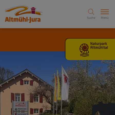
Suche
Menü