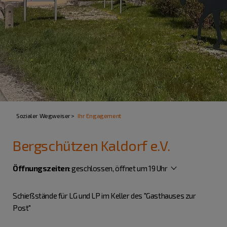
Sozialer Wegweiser
Ihr Engagement
Bergschützen Kaldorf e.V.
Öffnungszeiten
:
geschlossen, öffnet um 19 Uhr
Schießstände für LG und LP im Keller des "Gasthauses zur
Post"