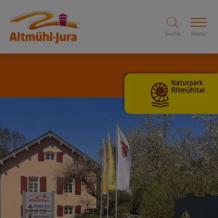
Suche
Menü