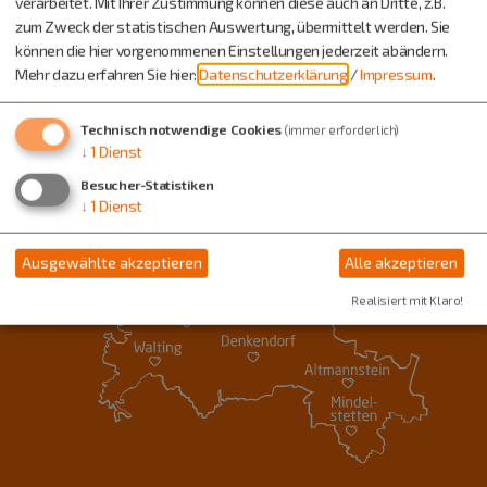
verarbeitet. Mit Ihrer Zustimmung können diese auch an Dritte, z.B.
zum Zweck der statistischen Auswertung, übermittelt werden. Sie
können die hier vorgenommenen Einstellungen jederzeit abändern.
Mehr dazu erfahren Sie hier:
Datenschutzerklärung
/
Impressum
.
Technisch notwendige Cookies
(immer erforderlich)
↓
1
Dienst
Besucher-Statistiken
↓
1
Dienst
Ausgewählte akzeptieren
Alle akzeptieren
Realisiert mit Klaro!