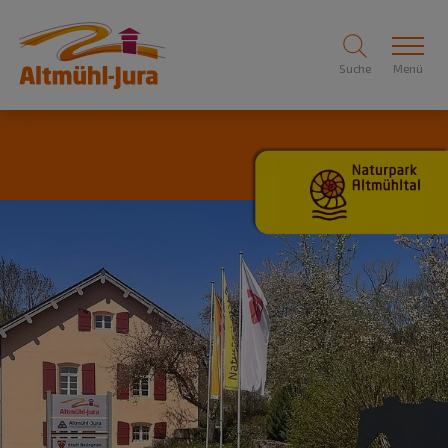
Suche
Menü