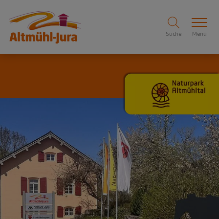
Suche
Menü