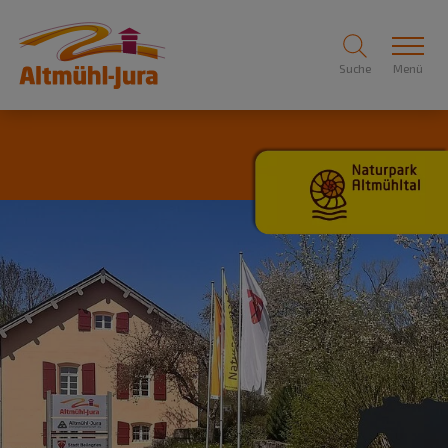
Suche
Menü