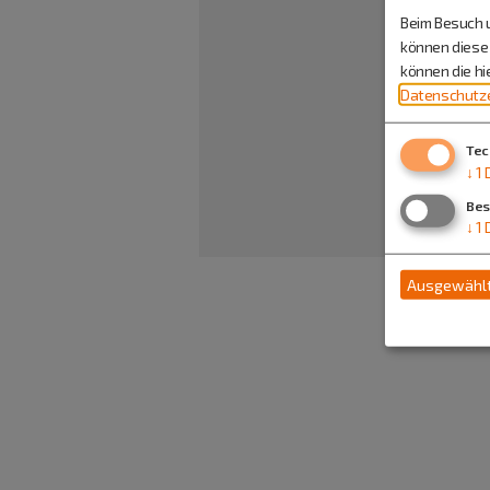
Beim Besuch u
können diese 
können die h
Datenschutze
Tec
↓
1
Bes
↓
1
Ausgewählt