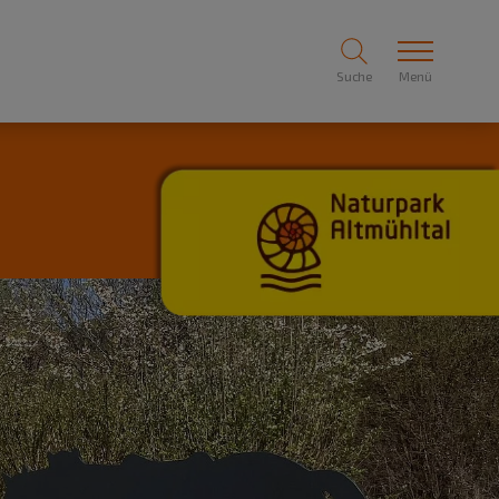
Suche
Menü