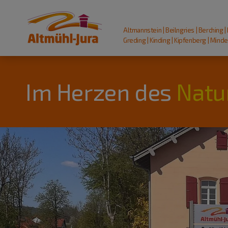
Altmannstein | Beilngries | Berching |
Greding | Kinding | Kipfenberg | Mindel
Im Herzen des
Natu