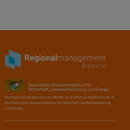
Das Regionalmanagement der Altmühl-Jura GmbH wird gefördert durch
das Bayerische Staatsministerium für Wirtschaft, Landesentwicklung
und Energie.