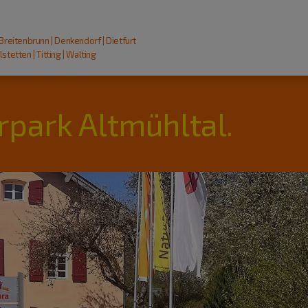
 Breitenbrunn | Denkendorf | Dietfurt
stetten | Titting | Walting
rpark Altmühltal.