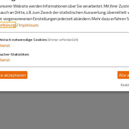
nserer Website werden Informationen über Sie verarbeitet. Mit Ihrer Zus
Frauenunion Greding
auch an Dritte, z.B. zum Zweck der statistischen Auswertung, übermittelt 
ier vorgenommenen Einstellungen jederzeit abändern.
Mehr dazu erfahren Si
Frau Renate Heller
rklärung
/
Impressum
.
Flurstr. 37
91171 Greding
hnisch notwendige Cookies
(immer erforderlich)
Dienst
08463 605140
ucher-Statistiken
Dienst
e akzeptieren
Alle 
Reali