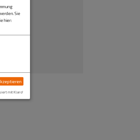
timmung
werden. Sie
e hier:
akzeptieren
siert mit Klaro!