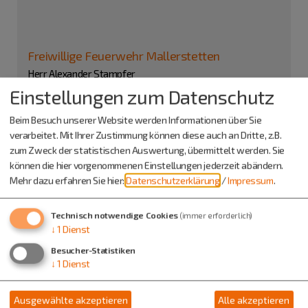
Freiwillige Feuerwehr Mallerstetten
Herr Alexander Stampfer
Mallerstetten 35
Einstellungen zum Datenschutz
92345 Dietfurt
Beim Besuch unserer Website werden Informationen über Sie
08464 6427161
0171 2379158
verarbeitet. Mit Ihrer Zustimmung können diese auch an Dritte, z.B.
zum Zweck der statistischen Auswertung, übermittelt werden. Sie
können die hier vorgenommenen Einstellungen jederzeit abändern.
Mehr dazu erfahren Sie hier:
Datenschutzerklärung
/
Impressum
.
Technisch notwendige Cookies
(immer erforderlich)
↓
1
Dienst
Besucher-Statistiken
↓
1
Dienst
Ausgewählte akzeptieren
Alle akzeptieren