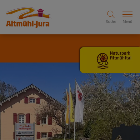
Suche
Menü