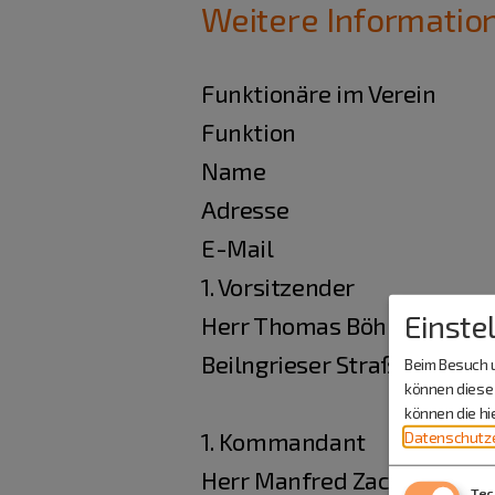
Weitere Informatio
Funktionäre im Verein
Funktion
Name
Adresse
E-Mail
1. Vorsitzender
Einste
Herr Thomas Böhm
Beilngrieser Straße 11, 933
Beim Besuch u
können diese 
können die h
1. Kommandant
Datenschutze
Herr Manfred Zacherl
Tec