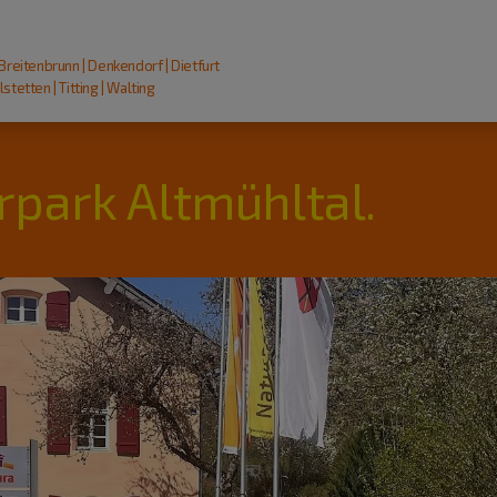
 Breitenbrunn | Denkendorf | Dietfurt
stetten | Titting | Walting
rpark Altmühltal.