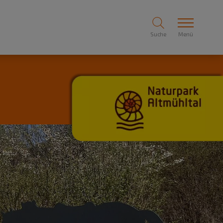
Suche
Menü