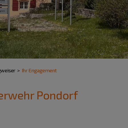
gweiser
Ihr Engagement
uerwehr Pondorf