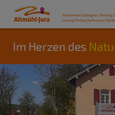
Altmannstein | Beilngries | Berching |
Greding | Kinding | Kipfenberg | Mindel
Im Herzen des
Natu