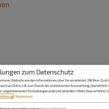
nen
llungen zum Datenschutz
36 Pondorf
nserer Website werden Informationen über Sie verarbeitet. Mit Ihrer Zus
auch an Dritte, z.B. zum Zweck der statistischen Auswertung, übermittelt 
ier vorgenommenen Einstellungen jederzeit abändern.
Mehr dazu erfahren Si
rklärung
/
Impressum
.
hnisch notwendige Cookies
(immer erforderlich)