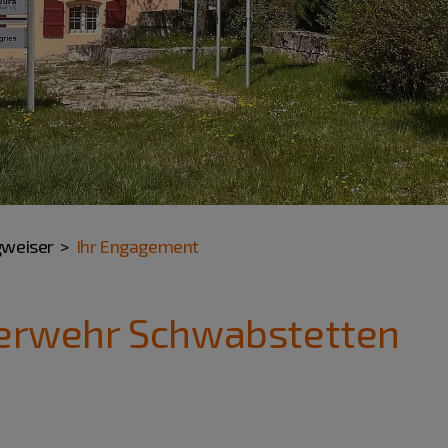
gweiser
Ihr Engagement
euerwehr Schwabstetten