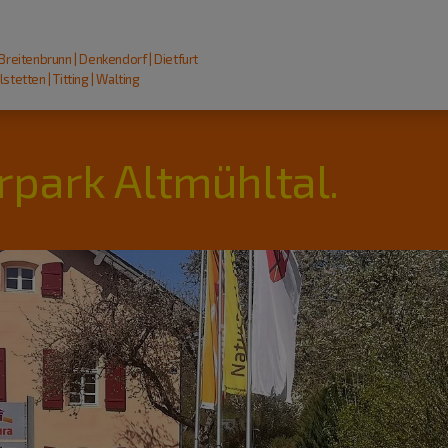
 Breitenbrunn | Denkendorf | Dietfurt
stetten | Titting | Walting
rpark Altmühltal.