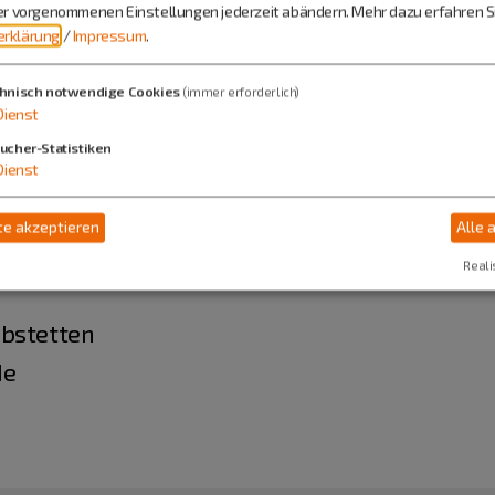
ier vorgenommenen Einstellungen jederzeit abändern.
Mehr dazu erfahren Si
tetten
rklärung
/
Impressum
.
.de
hnisch notwendige Cookies
(immer erforderlich)
Dienst
ucher-Statistiken
Dienst
e akzeptieren
Alle 
Reali
abstetten
de