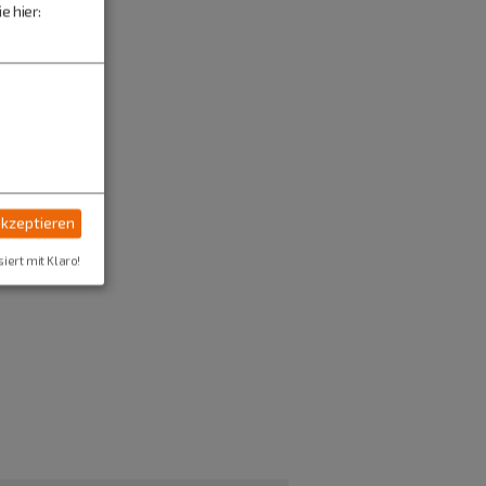
e hier:
akzeptieren
siert mit Klaro!