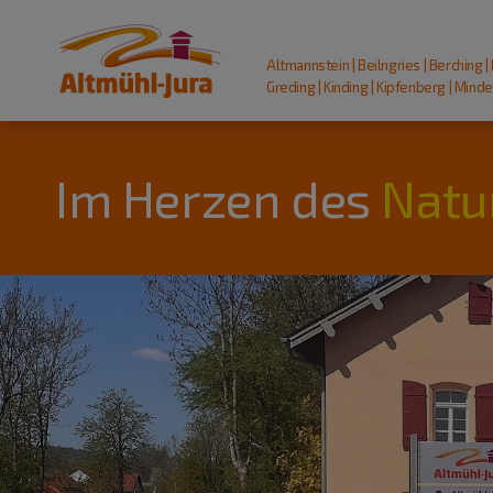
Altmannstein | Beilngries | Berching |
Greding | Kinding | Kipfenberg | Mindel
Im Herzen des
Natu