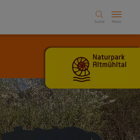
Suche
Menü