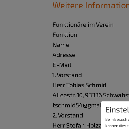
Weitere Informatio
Funktionäre im Verein
Funktion
Name
Adresse
E-Mail
1. Vorstand
Herr Tobias Schmid
Alleestr. 10, 93336 Schwab
tschmid54@gmail.com
Einste
2. Vorstand
Beim Besuch u
Herr Stefan Holzapfel
können diese 