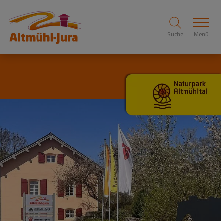
Suche
Menü