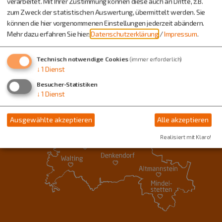
verarbeitet. Mit Ihrer Zustimmung können diese auch an Dritte, z.B.
zum Zweck der statistischen Auswertung, übermittelt werden. Sie
können die hier vorgenommenen Einstellungen jederzeit abändern.
Mehr dazu erfahren Sie hier:
Datenschutzerklärung
/
Impressum
.
Technisch notwendige Cookies
(immer erforderlich)
↓
1
Dienst
Besucher-Statistiken
↓
1
Dienst
Ausgewählte akzeptieren
Alle akzeptieren
Realisiert mit Klaro!