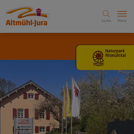
Suche
Menü