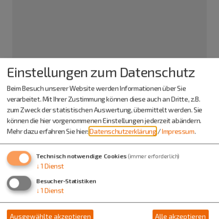
Einstellungen zum Datenschutz
KLJB Laimerstadt/Ried
Herr Felix Zacherl
Beim Besuch unserer Website werden Informationen über Sie
Limesstraße 5
verarbeitet. Mit Ihrer Zustimmung können diese auch an Dritte, z.B.
93336 Laimerstadt
zum Zweck der statistischen Auswertung, übermittelt werden. Sie
können die hier vorgenommenen Einstellungen jederzeit abändern.
0176 44465681
Mehr dazu erfahren Sie hier:
Datenschutzerklärung
/
Impressum
.
Technisch notwendige Cookies
(immer erforderlich)
↓
1
Dienst
Besucher-Statistiken
↓
1
Dienst
Ausgewählte akzeptieren
Alle akzeptieren