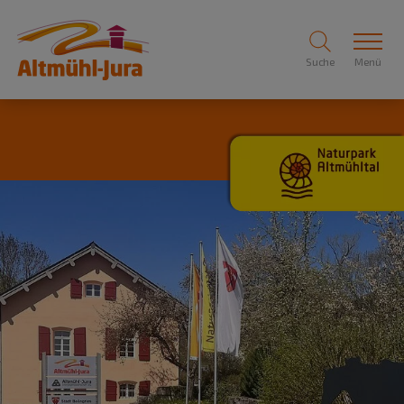
Suche
Menü