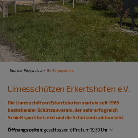
Sozialer Wegweiser
Ihr Engagement
Limesschützen Erkertshofen e.V.
Die Limesschützen Erkertshofen sind ein seit 1965
bestehender Schützenverein, der sehr erfogreich
Schießsport betreibt und die Schützentradition lebt.
Öffnungszeiten
:
geschlossen, öffnet um 19:30 Uhr