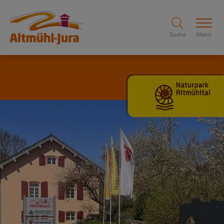
Suche
Menü