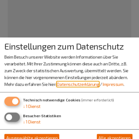
Limesschützen Erkertshofen e.V.
Einstellungen zum Datenschutz
Herr Johannes Spiegl
Erkertshofen
Beim Besuch unserer Website werden Informationen über Sie
Ortsstr. 13
verarbeitet. Mit Ihrer Zustimmung können diese auch an Dritte, z.B.
85135 Titting
zum Zweck der statistischen Auswertung, übermittelt werden. Sie
können die hier vorgenommenen Einstellungen jederzeit abändern.
08423 985806
Mehr dazu erfahren Sie hier:
Datenschutzerklärung
/
Impressum
.
Technisch notwendige Cookies
(immer erforderlich)
↓
1
Dienst
Besucher-Statistiken
↓
1
Dienst
Ausgewählte akzeptieren
Alle akzeptieren