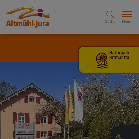
Suche
Menü