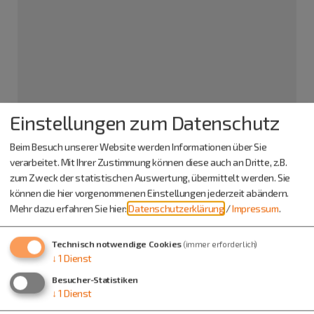
Einstellungen zum Datenschutz
Schambachbühne Schamhaupten
Beim Besuch unserer Website werden Informationen über Sie
Herr Wolfgang Schiereis
verarbeitet. Mit Ihrer Zustimmung können diese auch an Dritte, z.B.
Schamhaupten
zum Zweck der statistischen Auswertung, übermittelt werden. Sie
Schafshiller Straße 11
können die hier vorgenommenen Einstellungen jederzeit abändern.
93336 Altmannstein
Mehr dazu erfahren Sie hier:
Datenschutzerklärung
/
Impressum
.
09446 910938
Technisch notwendige Cookies
(immer erforderlich)
↓
1
Dienst
Besucher-Statistiken
↓
1
Dienst