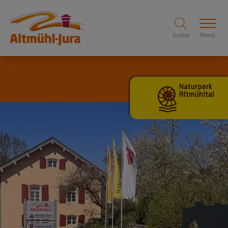
Suche
Menü