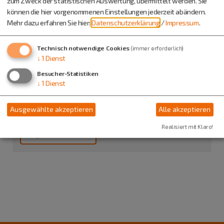
zum Zweck der statistischen Auswertung, übermittelt werden. Sie
können die hier vorgenommenen Einstellungen jederzeit abändern.
0151/56059139
Mehr dazu erfahren Sie hier:
Datenschutzerklärung
/
Impressum
.
Technisch notwendige Cookies
(immer erforderlich)
↓
1
Dienst
Schützenverein Steinsdorf
Besucher-Statistiken
Frau Stefanie Bierschneider
↓
1
Dienst
Steinsdorf
Hollerstr. 7b
Ausgewählte akzeptieren
Alle akzeptieren
93336 Altmannstein
Realisiert mit Klaro!
0174 3295756