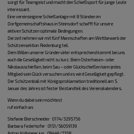
sorgt für Teamgeist und macht den Schießsport für junge Leute
interessant.
Eine vereinseigene Schießanlage mit 8 Ständen im
Dorfgemeinschaftshaus in Steinsdorf schafft für unsere
aktiven Schützen optimale Bedingungen.
Derzeit nehmen wir mit fünf Mannschaften am Wettbewerb der
Schützensektion Riedenburg teil.
Dem Willen unserer Gründerväter entsprechend kommt bei uns
auch die Geselligkeit nicht zu kurz. Beim Osterhasen- oder
Nikolausschießen, beim Sau – oder Glückschießen kann jedes
Mitglied sein Glück versuchen und es wird Geselligkeit gepflegt.
Der Schützenball mit Königsproklamation traditionell am 5.
Januar des Jahres ist fester Bestandteil des Vereinskalenders.
Wenn du dabei sein möchtest
ruf einfach an:
Stefanie Bierschneider 0174/3295756
Barbara Federhofer 0151/56059139
Anton Kolbinger jun. 09446/7358