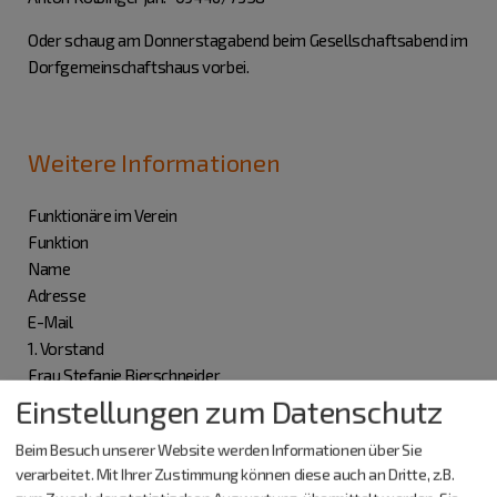
Oder schaug am Donnerstagabend beim Gesellschaftsabend im
Dorfgemeinschaftshaus vorbei.
Weitere Informationen
Funktionäre im Verein
Funktion
Name
Adresse
E-Mail
1. Vorstand
Frau Stefanie Bierschneider
Einstellungen zum Datenschutz
0174/3295756
Beim Besuch unserer Website werden Informationen über Sie
2. Vorstand
verarbeitet. Mit Ihrer Zustimmung können diese auch an Dritte, z.B.
Frau Barbara Federhofer