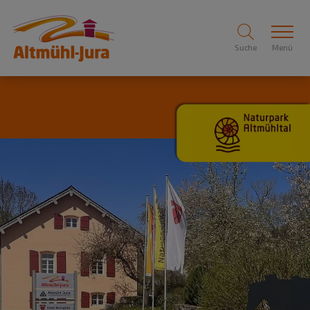
Suche
Menü