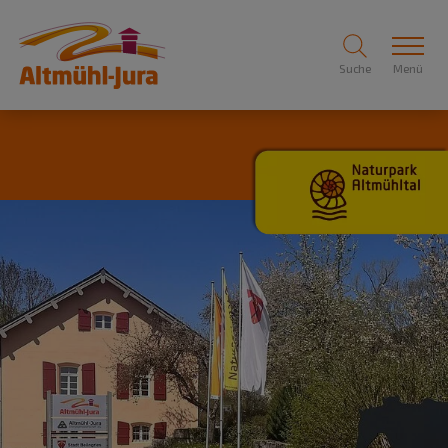
Suche
Menü