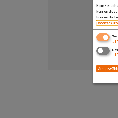
Beim Besuch u
können diese 
können die h
Datenschutze
Tec
↓
1
Bes
↓
1
Ausgewählt