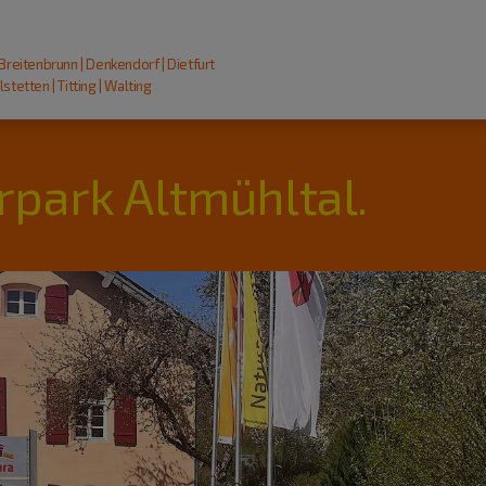
 Breitenbrunn | Denkendorf | Dietfurt
stetten | Titting | Walting
rpark Altmühltal.