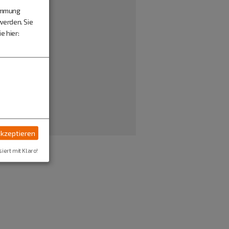
timmung
werden. Sie
e hier:
akzeptieren
siert mit Klaro!