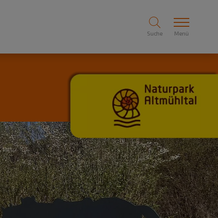
Suche
Menü