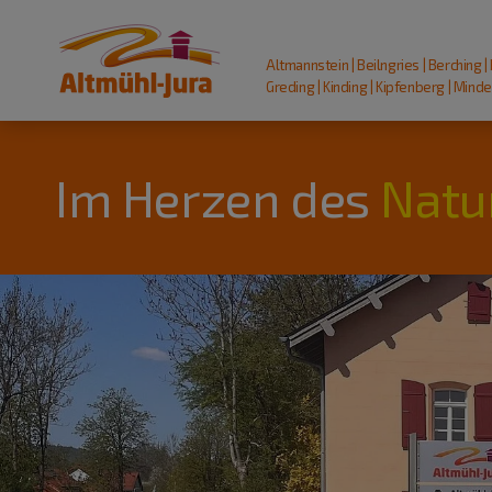
Altmannstein | Beilngries | Berching |
Greding | Kinding | Kipfenberg | Mindel
Im Herzen des
Natu