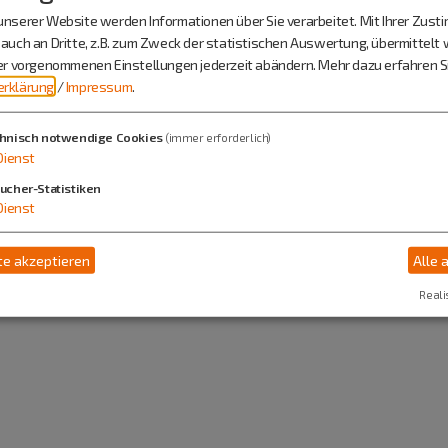
nserer Website werden Informationen über Sie verarbeitet. Mit Ihrer Zus
SRK Pollanten
auch an Dritte, z.B. zum Zweck der statistischen Auswertung, übermittelt 
ier vorgenommenen Einstellungen jederzeit abändern.
Mehr dazu erfahren Si
Herr Reinhold Hirschberger
rklärung
/
Impressum
.
Pollanten
Gutenbergstr. 2
hnisch notwendige Cookies
(immer erforderlich)
Dienst
92334 Berching
ucher-Statistiken
Dienst
08462 906661
e akzeptieren
Alle 
Reali