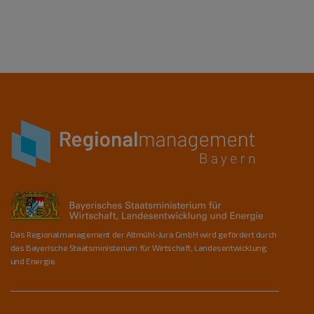
Das Regionalmanagement der Altmühl-Jura GmbH wird gefördert durch
das Bayerische Staatsministerium für Wirtschaft, Landesentwicklung
und Energie.