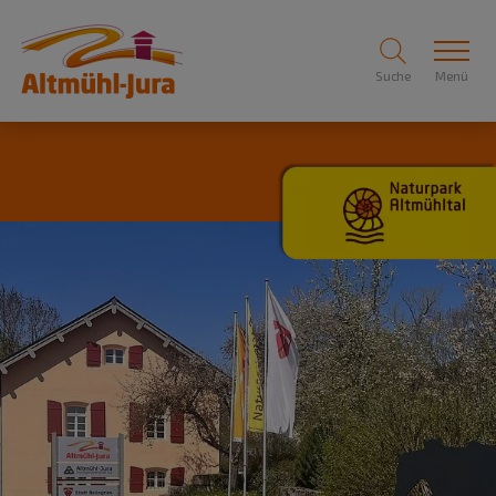
Suche
Menü