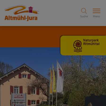
Suche
Menü