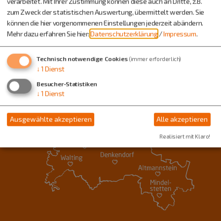
verarbeitet. Mit Ihrer Zustimmung können diese auch an Dritte, z.B.
zum Zweck der statistischen Auswertung, übermittelt werden. Sie
können die hier vorgenommenen Einstellungen jederzeit abändern.
Mehr dazu erfahren Sie hier:
Datenschutzerklärung
/
Impressum
.
Technisch notwendige Cookies
(immer erforderlich)
↓
1
Dienst
Besucher-Statistiken
↓
1
Dienst
Ausgewählte akzeptieren
Alle akzeptieren
Realisiert mit Klaro!