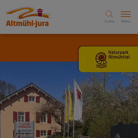
Suche
Menü