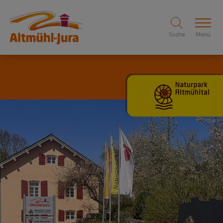
Suche
Menü