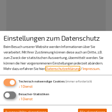
Wasserwacht Altmannstein
Einstellungen zum Datenschutz
Herr Daniel Mödl
Beim Besuch unserer Website werden Informationen über Sie
Neuenhinzenhausen
verarbeitet. Mit Ihrer Zustimmung können diese auch an Dritte, z.B.
Schindbergring 3 B
93336 Neuenhinzenhausen
zum Zweck der statistischen Auswertung, übermittelt werden. Sie
können die hier vorgenommenen Einstellungen jederzeit abändern.
Mehr dazu erfahren Sie hier:
Datenschutzerklärung
/
Impressum
.
0170 2653249
Technisch notwendige Cookies
(immer erforderlich)
↓
1
Dienst
Besucher-Statistiken
↓
1
Dienst
Ausgewählte akzeptieren
Alle akzeptieren