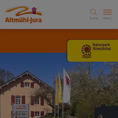
Suche
Menü