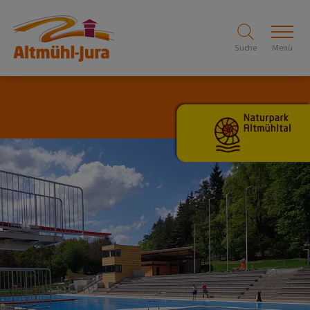
Suche
Menü