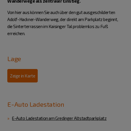
Wanderwege als zentraler Einstieg.
Von hier aus können Sie auch über den gut ausgeschilderten
Adolf-Hackner-Wanderweg, der direkt am Parkplatz beginnt,
die Sinterterrassen im Kaisinger Tal problemlos zu Fuß
erreichen.
Lage
Zeige in Karte
E-Auto Ladestation
E-Auto Ladestation am Gredinger Altstadtparkplatz