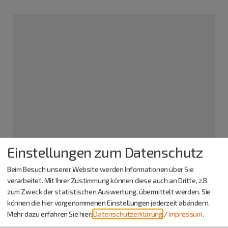
Altstadtparkplatz beim Hallenbad
Einstellungen zum Datenschutz
Am Hallenbad
Beim Besuch unserer Website werden Informationen über Sie
91171 Greding
verarbeitet. Mit Ihrer Zustimmung können diese auch an Dritte, z.B.
zum Zweck der statistischen Auswertung, übermittelt werden. Sie
Info-Adresse
können die hier vorgenommenen Einstellungen jederzeit abändern.
Stadt Greding - Tourist-Information
Mehr dazu erfahren Sie hier:
Datenschutzerklärung
/
Impressum
.
Marktplatz 8