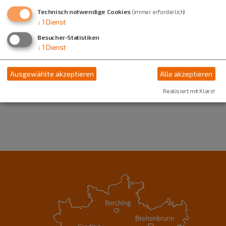
91171 Greding
Technisch notwendige Cookies
(immer erforderlich)
↓
1
Dienst
08463 90420
Besucher-Statistiken
↓
1
Dienst
Ausgewählte akzeptieren
Alle akzeptieren
Realisiert mit Klaro!