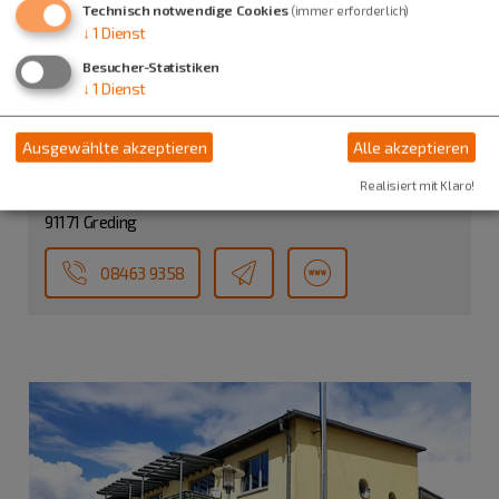
Technisch notwendige Cookies
(immer erforderlich)
↓
1
Dienst
Besucher-Statistiken
↓
1
Dienst
Ausgewählte akzeptieren
Alle akzeptieren
Caritas Sozialstation Greding e.V.
Realisiert mit Klaro!
Kindinger Str. 29
91171 Greding
08463 9358