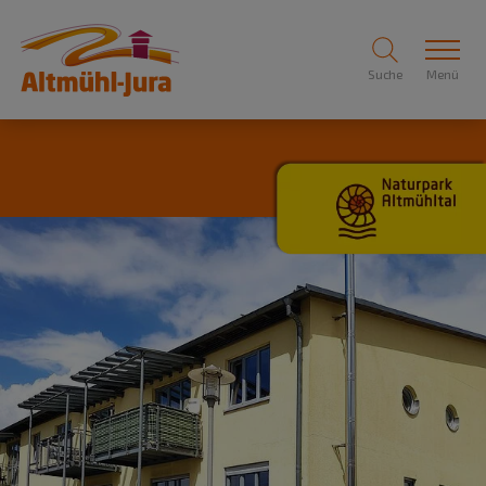
Suche
Menü