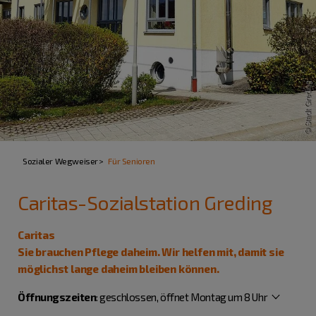
Sozialer Wegweiser
Für Senioren
Caritas-Sozialstation Greding
Caritas
Sie brauchen Pflege daheim. Wir helfen mit, damit sie
möglichst lange daheim bleiben können.
Öffnungszeiten
:
geschlossen, öffnet Montag um 8 Uhr